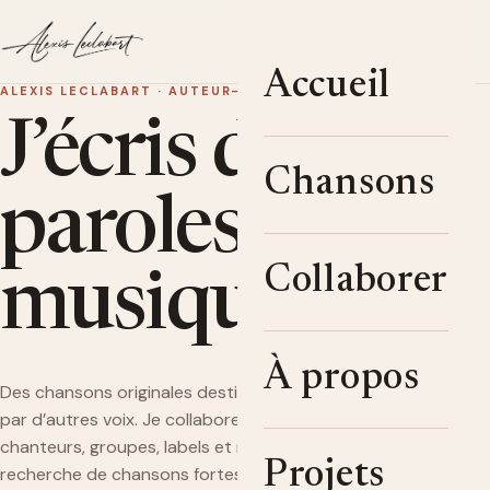
Menu
EN
Accueil
ALEXIS LECLABART · AUTEUR-COMPOSITEUR
J’écris des
Chansons
paroles et des
Collaborer
musiques.
À propos
Des chansons originales destinées à être interprétées
par d’autres voix. Je collabore avec des chanteuses,
chanteurs, groupes, labels et maisons de disques à la
Projets
recherche de chansons fortes et singulières.